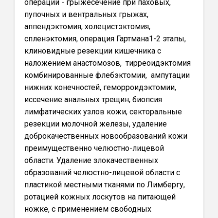
операций - грыжесечение при паховых,
пупочных и вентральных грыжах,
аппендэктомия, холецистэктомия,
спленэктомия, операция Гартмана1-2 этапы,
клиновидные резекции кишечника с
наложением анастомозов, тирреоидэктомия
комбинированные флебэктомии, ампутации
нижних конечностей, геморроидэктомии,
иссечение анальных трещин, биопсия
лимфатических узлов кожи, секторальные
резекции молочной железы, удаление
доброкачественных новообразований кожи
преимущественно челюстно-лицевой
области. Удаление злокачественных
образований челюстно-лицевой области с
пластикой местными тканями по Лимбергу,
ротацией кожных лоскутов на питающей
ножке, с применением свободных