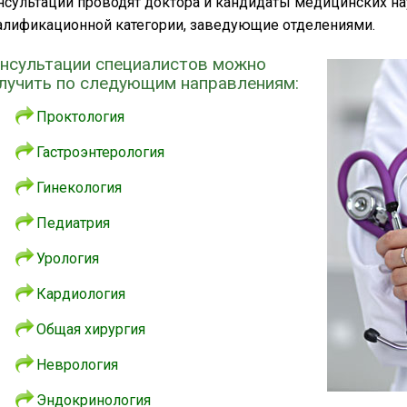
нсультации проводят доктора и кандидаты медицинских н
алификационной категории, заведующие отделениями.
нсультации специалистов можно
лучить по следующим направлениям:
Проктология
Гастроэнтерология
Гинекология
Педиатрия
Урология
Кардиология
Общая хирургия
Неврология
Эндокринология