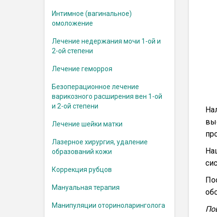
Интимное (вагинальное)
омоложение
Лечение недержания мочи 1-ой и
2-ой степени
Лечение геморроя
Безоперационное лечение
варикозного расширения вен 1-ой
и 2-ой степени
На
вы
Лечение шейки матки
про
Лазерное хирургия, удаление
Наш
образований кожи
си
Коррекция рубцов
По
Мануальная терапия
об
Манипуляции оториноларинголога
Пов